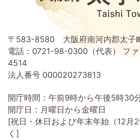
府
太
子
〒583-8580 大阪府南河内郡太
町
電話：0721-98-0300（代表） ファ
Taishi
4514
Town
法人番号 000020273813
開庁時間：午前9時から午後5時30
開庁日：月曜日から金曜日
[祝日・休日および年末年始（12月2
く]