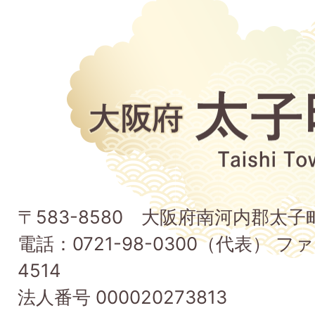
大
阪
府
太
子
〒583-8580 大阪府南河内郡太
町
電話：0721-98-0300（代表） ファ
Taishi
4514
Town
法人番号 000020273813