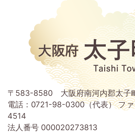
大
阪
府
太
子
〒583-8580 大阪府南河内郡太
町
電話：0721-98-0300（代表） ファ
Taishi
4514
Town
法人番号 000020273813