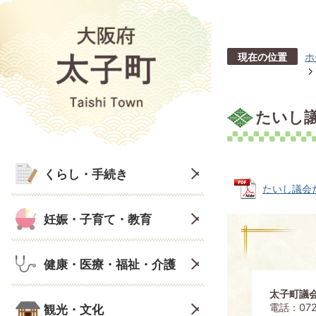
現在の位置
ホ
たいし議
くらし・手続き
たいし議会だよ
妊娠・子育て・教育
健康・医療・福祉・介護
太子町議
電話：072
観光・文化