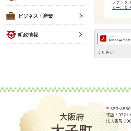
ファックス：
メールを
ビジネス・産業
町政情報
ください。
〒583-85
電話：0721-
大
阪
法人番号 000
府