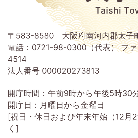
府
太
子
〒583-8580 大阪府南河内郡太
町
電話：0721-98-0300（代表） ファ
Taishi
4514
Town
法人番号 000020273813
開庁時間：午前9時から午後5時30
開庁日：月曜日から金曜日
[祝日・休日および年末年始（12月2
く]