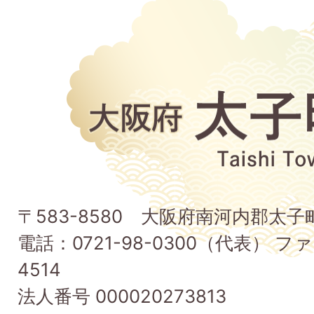
大
阪
府
太
子
〒583-8580 大阪府南河内郡太
町
電話：0721-98-0300（代表） ファ
Taishi
4514
Town
法人番号 000020273813