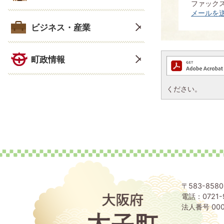
ファックス：
メールを
ビジネス・産業
町政情報
ください。
〒583-85
電話：0721-
大
阪
法人番号 000
府