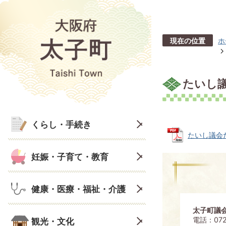
現在の位置
ホ
たいし議
くらし・手続き
たいし議会だよ
妊娠・子育て・教育
健康・医療・福祉・介護
太子町議
電話：072
観光・文化