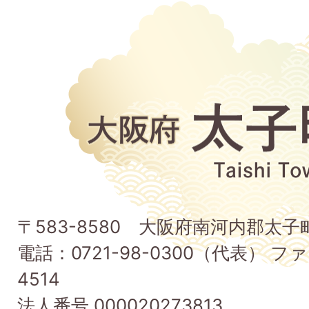
大
阪
府
太
子
〒583-8580 大阪府南河内郡太
町
電話：0721-98-0300（代表） ファ
Taishi
4514
Town
法人番号 000020273813