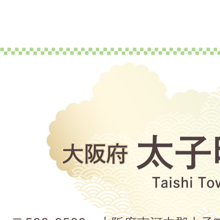
大
阪
府
太
子