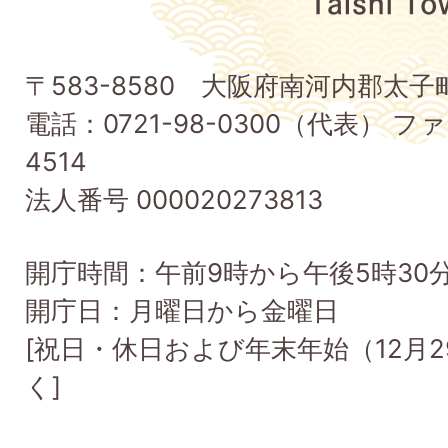
太
子
〒583-8580 大阪府南河内郡太
町
電話：0721-98-0300（代表） ファ
Taishi
4514
Town
法人番号 000020273813
開庁時間：午前9時から午後5時30
開庁日：月曜日から金曜日
[祝日・休日および年末年始（12月2
く]