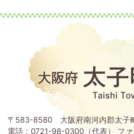
大
阪
府
太
子
〒583-8580 大阪府南河内郡太
町
電話：0721-98-0300（代表） ファ