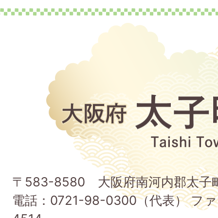
大
阪
府
太
子
〒583-8580 大阪府南河内郡太
町
電話：0721-98-0300（代表） ファ
Taishi