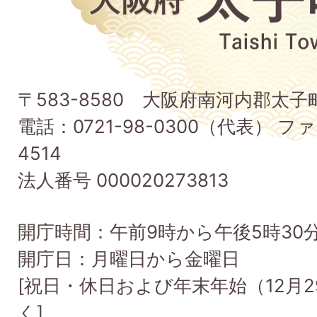
阪
府
太
子
〒583-8580 大阪府南河内郡太
町
電話：0721-98-0300（代表） ファ
Taishi
4514
Town
法人番号 000020273813
開庁時間：午前9時から午後5時30
開庁日：月曜日から金曜日
[祝日・休日および年末年始（12月2
く]