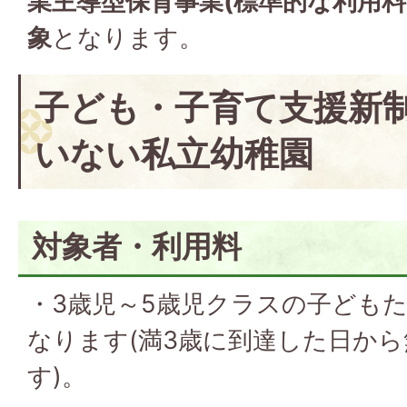
業主導型保育事業(標準的な利用料
象
となります。
子ども・子育て支援新
いない私立幼稚園
対象者・利用料
・3歳児～5歳児クラスの子ども
なります(満3歳に到達した日か
す)。