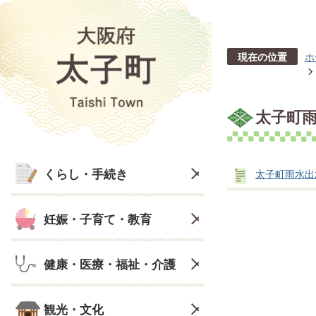
現在の位置
ホ
太子町
くらし・手続き
太子町雨水出
妊娠・子育て・教育
健康・医療・福祉・介護
観光・文化