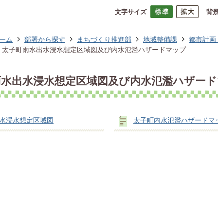
文字サイズ
背
ーム
部署から探す
まちづくり推進部
地域整備課
都市計画
太子町雨水出水浸水想定区域図及び内水氾濫ハザードマップ
雨水出水浸水想定区域図及び内水氾濫ハザー
水浸水想定区域図
太子町内水氾濫ハザードマ