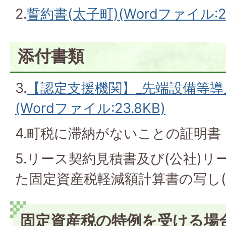
2.
誓約書(太子町)(Wordファイル:21
添付書類
3.
【認定支援機関】_先端設備等
(Wordファイル:23.8KB)
4.町税に滞納がないことの証明書
5.リース契約見積書及び(公社)
た固定資産税軽減額計算書の写し(
固定資産税の特例を受ける場