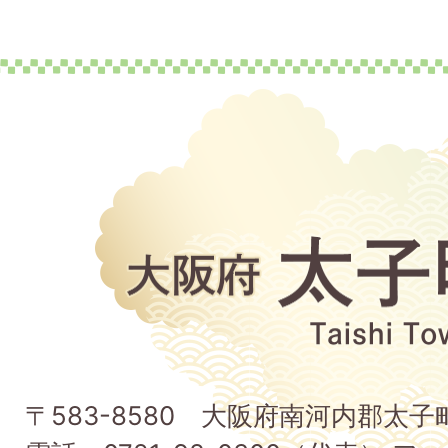
大
阪
府
太
子
〒583-8580 大阪府南河内郡太
町