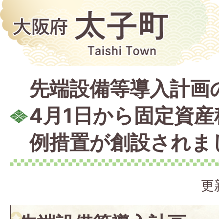
先端設備等導入計画の
4月1日から固定資
例措置が創設されま
更