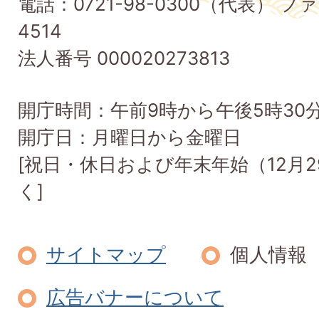
電話：0721-98-0300（代表） ファ
Taishi
4514
Town
法人番号 000020273813
開庁時間：午前9時から午後5時30
開庁日：月曜日から金曜日
[祝日・休日および年末年始（12月2
く]
サイトマップ
個人情報
広告バナーについて