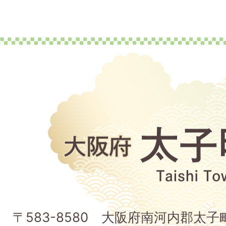
大
阪
府
太
子
〒583-8580 大阪府南河内郡太
町