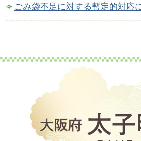
ごみ袋不足に対する暫定的対応
大
阪
府