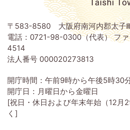
太
子
〒583-8580 大阪府南河内郡太
町
電話：0721-98-0300（代表） ファ
Taishi
4514
Town
法人番号 000020273813
開庁時間：午前9時から午後5時30
開庁日：月曜日から金曜日
[祝日・休日および年末年始（12月2
く]