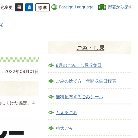
Foreign Language
部署から探す
景色変更
尿
ごみ・し尿
8月のごみ・し尿収集日
：2022年09月01日
ごみの捨て方・年間収集日程表
無料配布するごみシール
進に向けた協定」を
もえるごみ
粗大ごみ