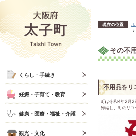
現在の位置
ホ
その不
くらし・手続き
不用品をリ
妊娠・子育て・教育
町は令和4年2月
締結し、町のリユ
健康・医療・福祉・介護
観光・文化