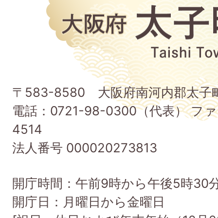
大
阪
府
太
子
〒583-8580 大阪府南河内郡太
町
電話：0721-98-0300（代表） ファ
Taishi
4514
Town
法人番号 000020273813
開庁時間：午前9時から午後5時30
開庁日：月曜日から金曜日