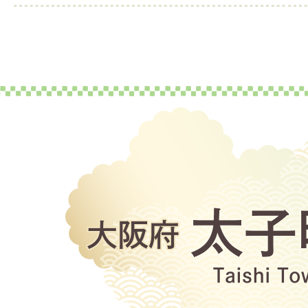
大
阪
府
太