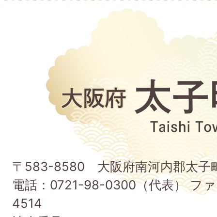
大
阪
府
太
子
〒583-8580 大阪府南河内郡太
町
電話：0721-98-0300（代表） ファ
Taishi
4514
Town