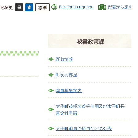
Foreign Language
部署から探す
景色変更
秘書政策課
新着情報
町長の部屋
職員募集案内
太子町後援名義等使用及び太子町長
賞交付申請
太子町職員の給与などの公表