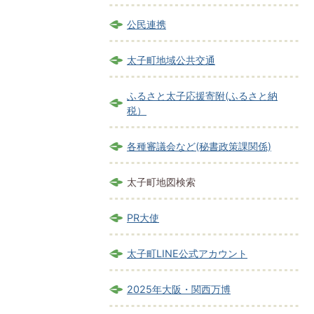
公民連携
太子町地域公共交通
ふるさと太子応援寄附(ふるさと納
税）
各種審議会など(秘書政策課関係)
太子町地図検索
PR大使
太子町LINE公式アカウント
2025年大阪・関西万博