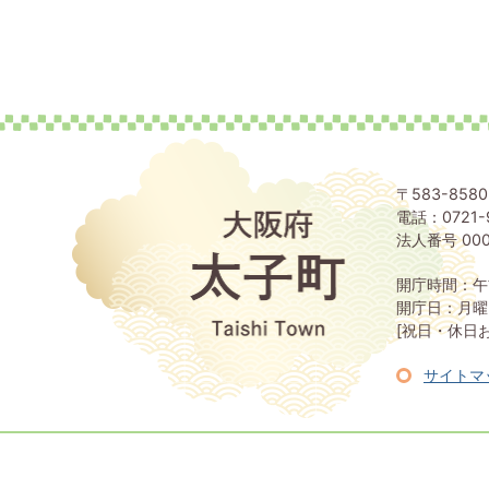
〒583-85
電話：0721-
大
阪
法人番号 000
府
太
開庁時間：午
子
開庁日：月曜
町
[祝日・休日
Taishi
Town
サイトマ