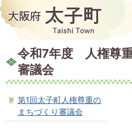
令和7年度 人権尊
審議会
第1回太子町人権尊重の
まちづくり審議会