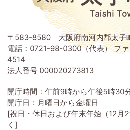
阪
府
太
子
〒583-8580 大阪府南河内郡太
町
電話：0721-98-0300（代表） ファ
Taishi
4514
Town
法人番号 000020273813
開庁時間：午前9時から午後5時30
開庁日：月曜日から金曜日
[祝日・休日および年末年始（12月2
く]