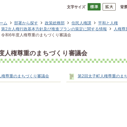
文字サイズ
背
ーム
部署から探す
政策総務部
住民人権課
平和と人権
第2次人権行政基本方針及び推進プランの策定に関する情報
人権尊
令和6年度人権尊重のまちづくり審議会
年度人権尊重のまちづくり審議会
人権尊重のまちづくり審議会
第2回太子町人権尊重のま