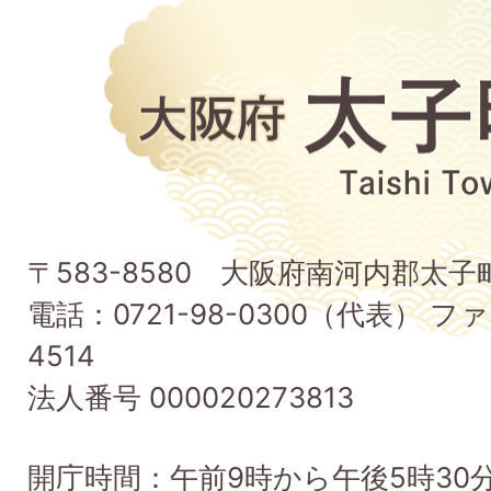
大
阪
府
太
子
〒583-8580 大阪府南河内郡太
町
電話：0721-98-0300（代表） ファ
Taishi
4514
Town
法人番号 000020273813
開庁時間：午前9時から午後5時30