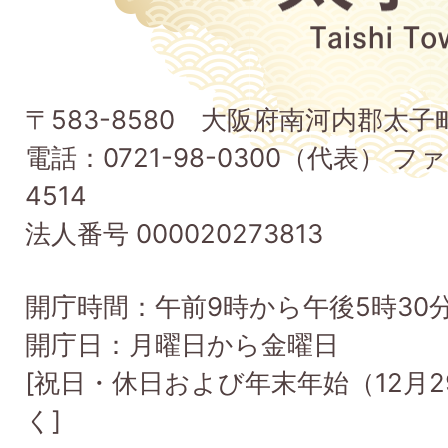
府
太
子
〒583-8580 大阪府南河内郡太
町
電話：0721-98-0300（代表） ファ
Taishi
4514
Town
法人番号 000020273813
開庁時間：午前9時から午後5時30
開庁日：月曜日から金曜日
[祝日・休日および年末年始（12月2
く]