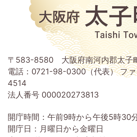
大
阪
府
太
子
〒583-8580 大阪府南河内郡太
町
電話：0721-98-0300（代表） ファ
Taishi
4514
Town
法人番号 000020273813
開庁時間：午前9時から午後5時30
開庁日：月曜日から金曜日