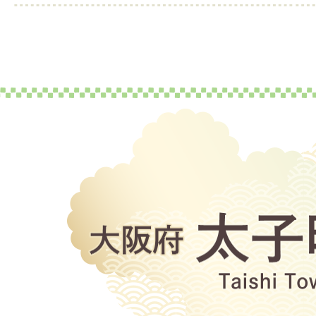
大
阪
府
太