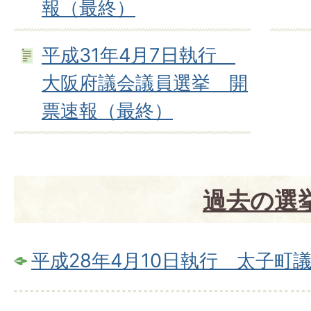
報（最終）
平成31年4月7日執行
大阪府議会議員選挙 開
票速報（最終）
過去の選
平成28年4月10日執行 太子町