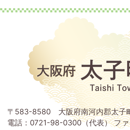
大
阪
府
太
子
〒583-8580 大阪府南河内郡太
町
電話：0721-98-0300（代表） ファ
Taishi