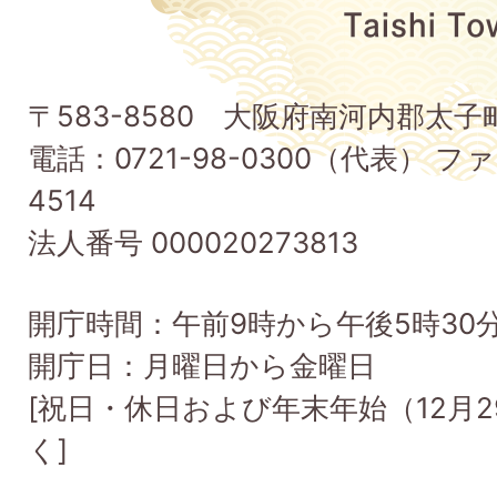
府
太
子
〒583-8580 大阪府南河内郡太
町
電話：0721-98-0300（代表） ファ
Taishi
4514
Town
法人番号 000020273813
開庁時間：午前9時から午後5時30
開庁日：月曜日から金曜日
[祝日・休日および年末年始（12月2
く]