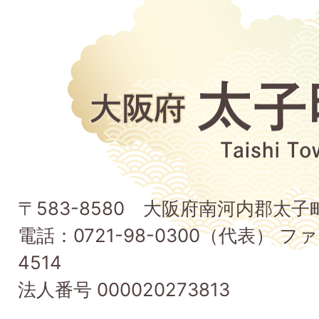
大
阪
府
太
子
〒583-8580 大阪府南河内郡太
町
電話：0721-98-0300（代表） ファ
Taishi
4514
Town
法人番号 000020273813