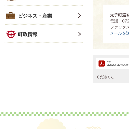
太子町選
ビジネス・産業
電話：0721
ファックス：
メールを
町政情報
ください。