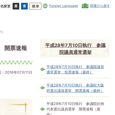
Foreign Language
部署から探す
景色変更
終）
平成28年7月10日執行 参議
挙 開票速報
院議員通常選挙
平成28年7月10日執行 参議院議員
通常選挙 投票速報（最終）
：2016年07月11日
平成28年7月10日執行 参議院大阪
府選出議員選挙 開票速報（最終）
平成28年7月10日執行 参議院比例
代表選出議員選挙 開票速報（最
終）