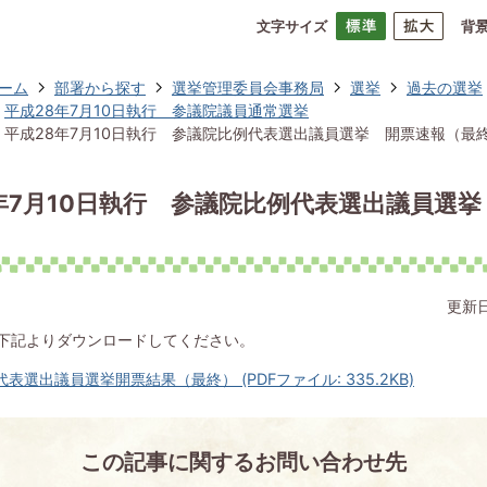
文字サイズ
背
ーム
部署から探す
選挙管理委員会事務局
選挙
過去の選挙
平成28年7月10日執行 参議院議員通常選挙
平成28年7月10日執行 参議院比例代表選出議員選挙 開票速報（最
年7月10日執行 参議院比例代表選出議員選
）
更新日
下記よりダウンロードしてください。
表選出議員選挙開票結果（最終） (PDFファイル: 335.2KB)
この記事に関するお問い合わせ先