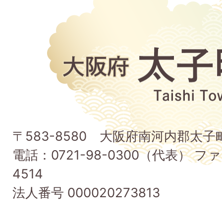
大
阪
府
太
子
〒583-8580 大阪府南河内郡太
町
電話：0721-98-0300（代表） ファ
Taishi
4514
Town
法人番号 000020273813