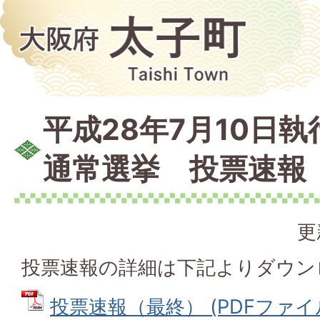
平成28年7月10日
通常選挙 投票速報
更
投票速報の詳細は下記よりダウン
投票速報（最終） (PDFファイル: 