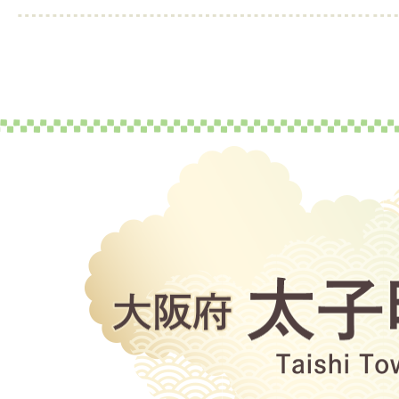
大
阪
府
太