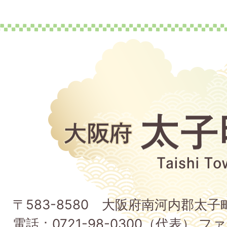
大
阪
府
太
子
〒583-8580 大阪府南河内郡太
町
電話：0721-98-0300（代表） ファ