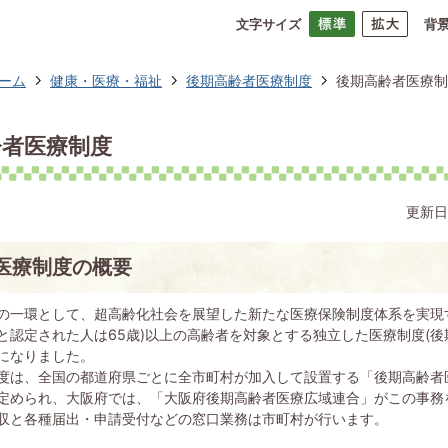
文字サイズ
背
ーム
健康・医療・福祉
後期高齢者医療制度
後期高齢者医療制
齢者医療制度
更新日
医療制度の概要
の一環として、超高齢化社会を展望した新たな医療保険制度体系を実現す
と認定された人は65歳)以上の高齢者を対象とする独立した医療制度(後
になりました。
度は、全国の都道府県ごとに全市町村が加入して設置する「後期高齢者
定められ、大阪府では、「大阪府後期高齢者医療広域連合」がこの事務
収と各種届出・申請受付などの窓口業務は市町村が行います。