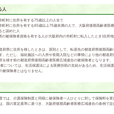
る人
市町村に住所を有する75歳以上の人全て
市町村に住所を有する65歳以上75歳未満の人で、大阪府後期高齢者医
ると認めた人
県の被保険者資格を有する人が大阪府内の市町村に転入したとき(住所地
道府県に住所を移したときは、原則として、転居先の都道府県後期高齢
す。ただし、福祉施設への入所や長期入院などの事情により他の都道府
所を移す前の都道府県後期高齢者医療広域連合の被保険者となります。
給者については、生活保護法による医療扶助の支給があるため、生活保
の被保険者とはなりません。
度では、介護保険制度と同様に被保険者一人ひとりに対して保険料を算
は、国の算定基準に基づき、大阪府後期高齢者医療広域連合の条例で定