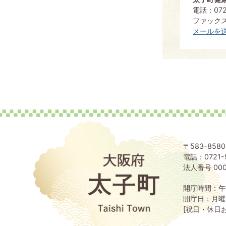
電話：0721
ファックス：
メールを
〒583-85
電話：0721-
大
阪
法人番号 000
府
太
開庁時間：午
子
開庁日：月曜
町
[祝日・休日
Taishi
Town