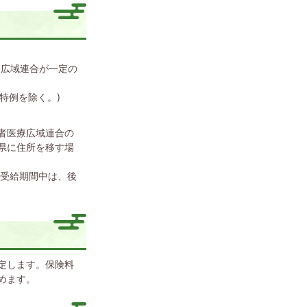
療広域連合が一定の
特例を除く。)
者医療広域連合の
県に住所を移す場
護受給期間中は、後
定します。保険料
めます。