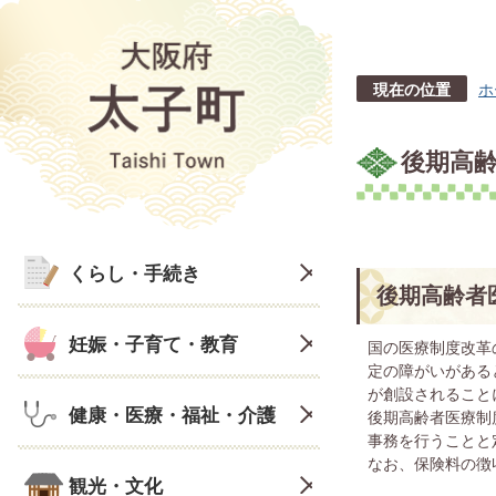
現在の位置
ホ
後期高
くらし・手続き
後期高齢者
妊娠・子育て・教育
国の医療制度改革
定の障がいがある
が創設されること
健康・医療・福祉・介護
後期高齢者医療制
事務を行うことと
なお、保険料の徴
観光・文化