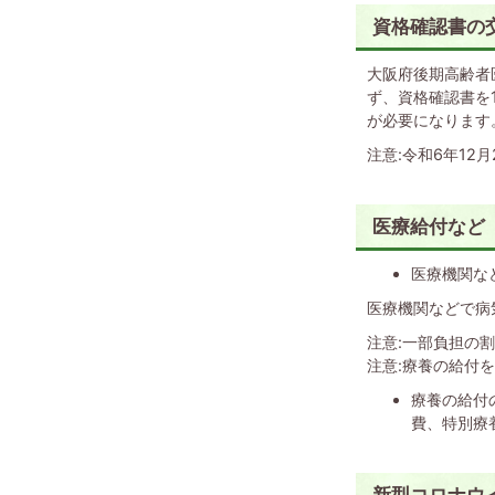
資格確認書の
大阪府後期高齢者
ず、資格確認書を
が必要になります
注意:令和6年1
医療給付など
医療機関な
医療機関などで病
注意:一部負担の割
注意:療養の給付
療養の給付
費、特別療
新型コロナウ