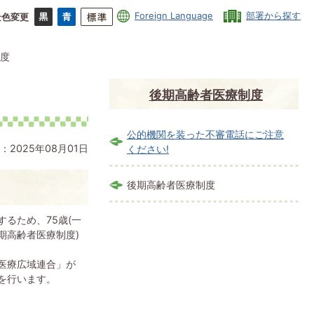
Foreign Language
部署から探す
景色変更
度
後期高齢者医療制度
公的機関を装った不審電話にご注意
：2025年08月01日
ください!
後期高齢者医療制度
るため、75歳(一
期高齢者医療制度)
医療広域連合」が
を行います。