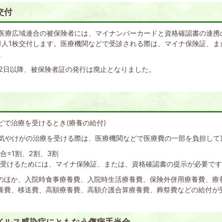
交付
医療広域連合の被保険者には、マイナンバーカードと資格確認書の連携
1人1枚交付します。医療機関などで受診される際は、マイナ保険証、ま
。
2月2日以降、被保険者証の発行は廃止となりました。
どで治療を受けるとき(療養の給付)
気やけがの治療を受ける際は、医療機関などで医療費の一部を負担して
合=1割、2割、3割
を受けるためには、マイナ保険証、または、資格確認書の提示が必要で
のほか、入院時食事療養費、入院時生活療養費、保険外併用療養費、療
養費、移送費、高額療養費、高額介護合算療養費、葬祭費などの給付が
イルス感染症にともなう傷病手当金