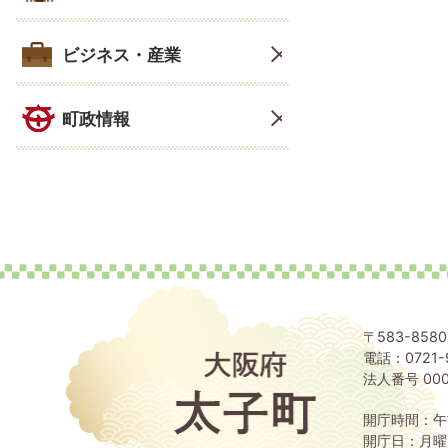
ビジネス・産業
町政情報
〒583-85
電話：0721-
大
阪
法人番号 000
府
太
開庁時間：午
子
開庁日：月曜