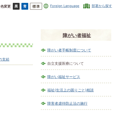
Foreign Language
部署から探す
景色変更
障がい者福祉
障がい者手帳制度について
の支給
自立支援医療について
障がい福祉サービス
福祉(生活上の困りごと)相談
障害者虐待防止法の施行