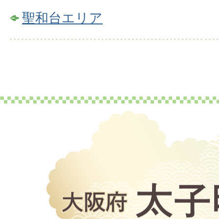
聖和台エリア
大
阪