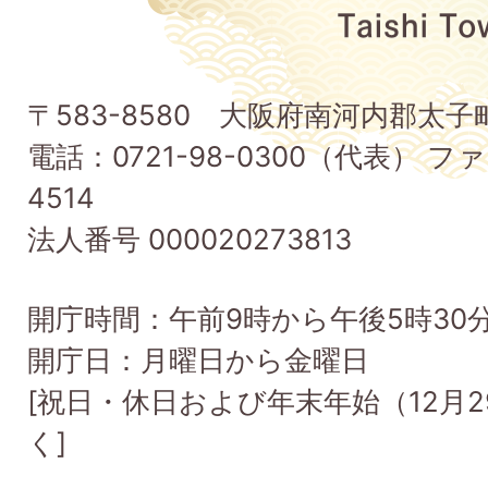
府
太
子
〒583-8580 大阪府南河内郡太
町
電話：0721-98-0300（代表） ファ
Taishi
4514
Town
法人番号 000020273813
開庁時間：午前9時から午後5時30
開庁日：月曜日から金曜日
[祝日・休日および年末年始（12月2
く]