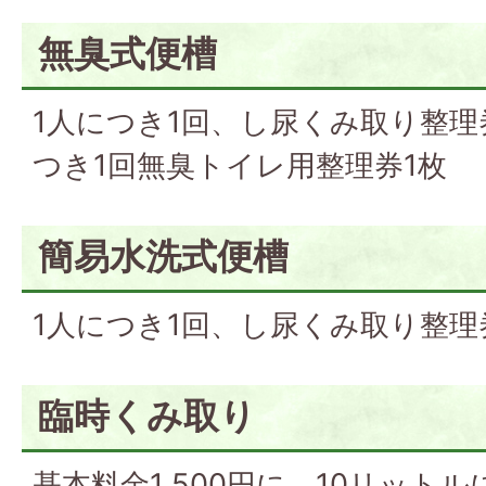
無臭式便槽
1人につき1回、し尿くみ取り整理
つき1回無臭トイレ用整理券1枚
簡易水洗式便槽
1人につき1回、し尿くみ取り整理
臨時くみ取り
基本料金1,500円に、10リット