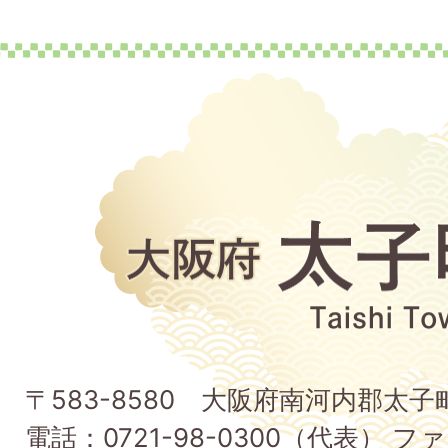
大
阪
府
太
子
〒583-8580 大阪府南河内郡太
町
電話：0721-98-0300（代表） ファ