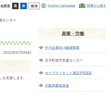
Foreign Language
部署から探す
景色変更
援センター
産業・労働
中小企業向け融資制度
：2022年07月04日
太子町就労支援センター
セーフティネット保証5号認定
しを支援します。
大阪府最低賃金