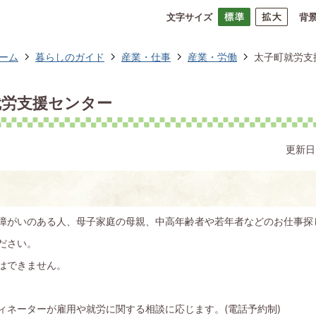
文字サイズ
背
ーム
暮らしのガイド
産業・仕事
産業・労働
太子町就労支
就労支援センター
更新日
障がいのある人、母子家庭の母親、中高年齢者や若年者などのお仕事探
ださい。
はできません。
ィネーターが雇用や就労に関する相談に応じます。(電話予約制)