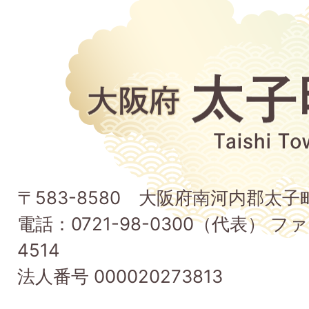
大
阪
府
太
子
〒583-8580 大阪府南河内郡太
町
電話：0721-98-0300（代表） ファ
Taishi
4514
Town
法人番号 000020273813