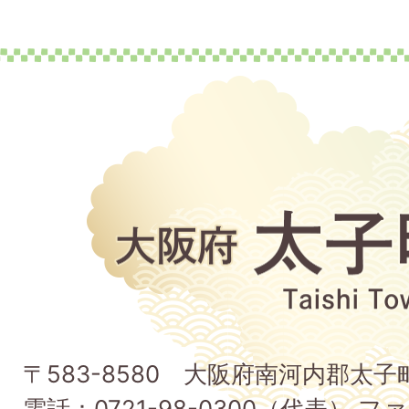
大
阪
府
太
子
〒583-8580 大阪府南河内郡太
町
電話：0721-98-0300（代表） ファ