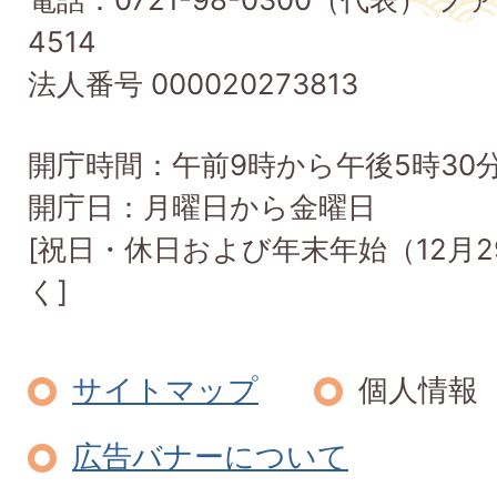
Taishi
4514
Town
法人番号 000020273813
開庁時間：午前9時から午後5時30
開庁日：月曜日から金曜日
[祝日・休日および年末年始（12月2
く]
サイトマップ
個人情報
広告バナーについて