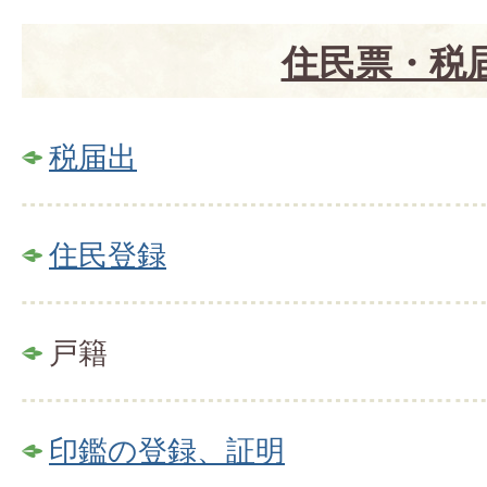
住民票・税
税届出
住民登録
戸籍
印鑑の登録、証明