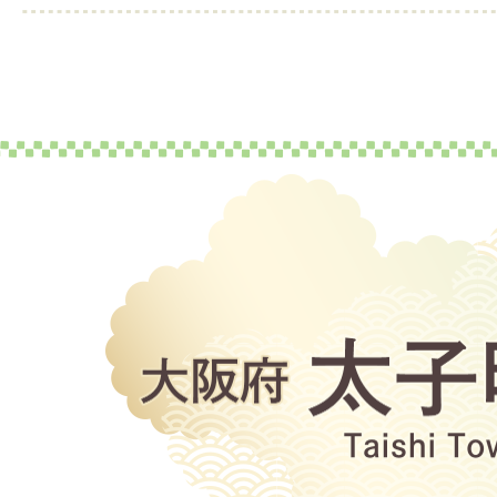
大
阪
府
太