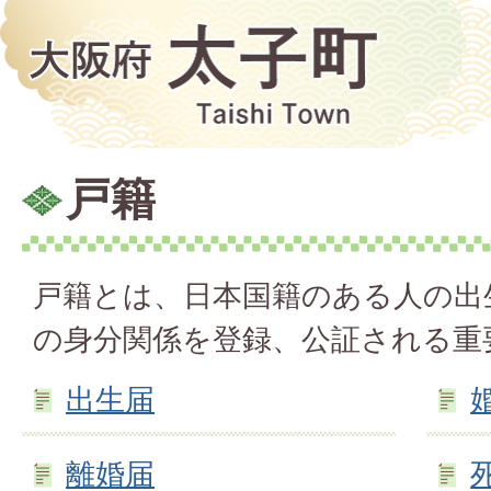
戸籍
戸籍とは、日本国籍のある人の出
の身分関係を登録、公証される重
出生届
離婚届