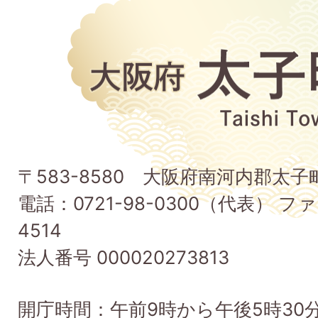
大
阪
府
太
子
〒583-8580 大阪府南河内郡太
町
電話：0721-98-0300（代表） ファ
Taishi
4514
Town
法人番号 000020273813
開庁時間：午前9時から午後5時30