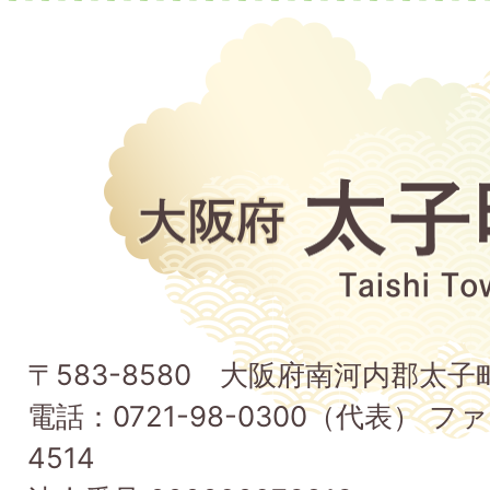
大
阪
府
太
子
〒583-8580 大阪府南河内郡太
町
電話：0721-98-0300（代表） ファ
Taishi
4514
Town