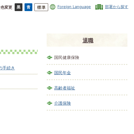
Foreign Language
部署から探す
景色変更
退職
国民健康保険
の手続き
国民年金
高齢者福祉
介護保険