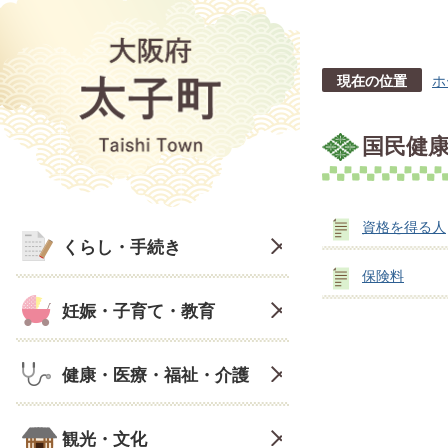
現在の位置
ホ
国民健
資格を得る人
くらし・手続き
保険料
妊娠・子育て・教育
健康・医療・福祉・介護
観光・文化