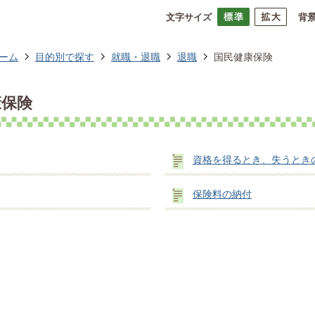
文字サイズ
背
ーム
目的別で探す
就職・退職
退職
国民健康保険
康保険
資格を得るとき、失うとき
保険料の納付