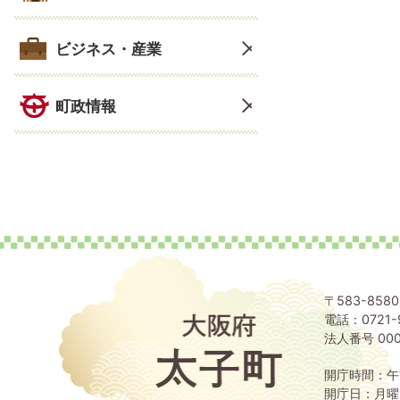
ビジネス・産業
町政情報
〒583-85
電話：0721-
大
阪
法人番号 000
府
太
開庁時間：午
子
開庁日：月曜