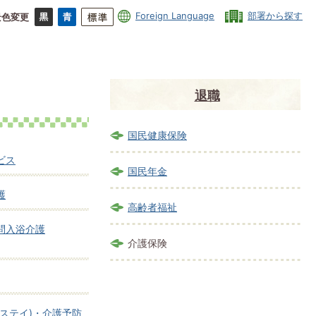
Foreign Language
部署から探す
景色変更
退職
国民健康保険
ビス
国民年金
護
高齢者福祉
問入浴介護
介護保険
ステイ)・介護予防