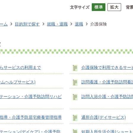
文字サイズ
背
ーム
目的別で探す
就職・退職
退職
介護保険
険
らサービスの利用まで
介護保険で利用できるサー
ームヘルプサービス)
訪問看護・介護予防訪問看
テーション・介護予防訪問リハビ
訪問入浴介護・介護予防訪
指導・介護予防居宅療養管理指導
通所介護(デイサービス)
テーション(デイケア)・介護予防
短期入所生活介護(ショート