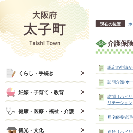
現在の位置
ホ
介護保
認定の申請か
くらし・手続き
訪問介護(ホ
妊娠・子育て・教育
訪問リハビリ
リテーション
健康・医療・福祉・介護
居宅療養管理
観光・文化
通所リハビリ