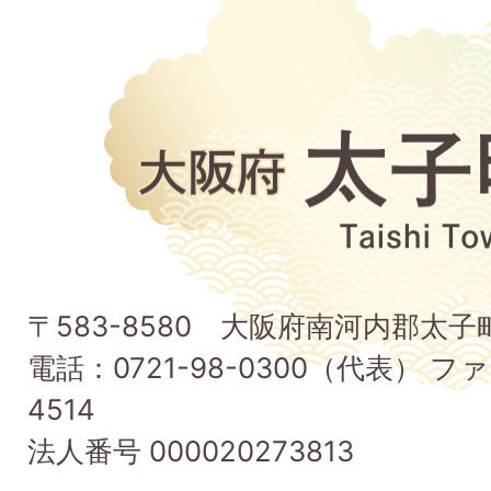
大
阪
府
太
子
〒583-8580 大阪府南河内郡太
町
電話：0721-98-0300（代表） ファ
Taishi
4514
Town
法人番号 000020273813