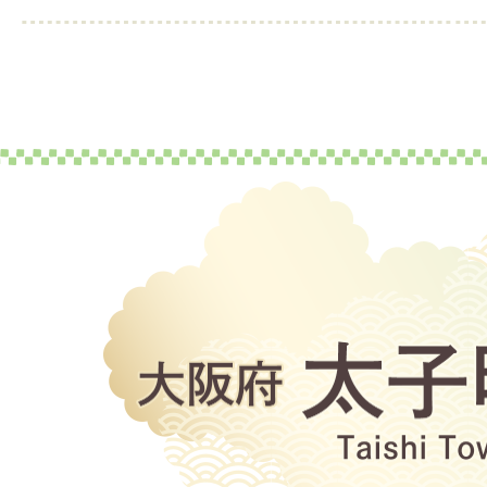
大
阪
府
太