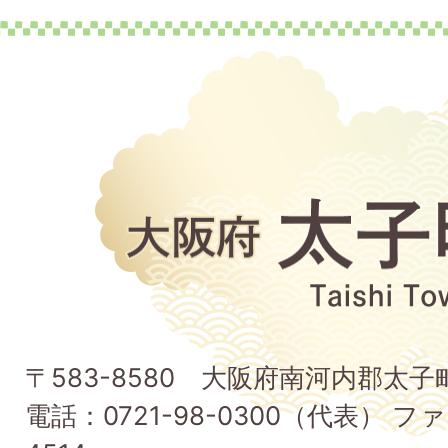
大
阪
府
太
子
〒583-8580 大阪府南河内郡太
町
電話：0721-98-0300（代表） ファ
Taishi